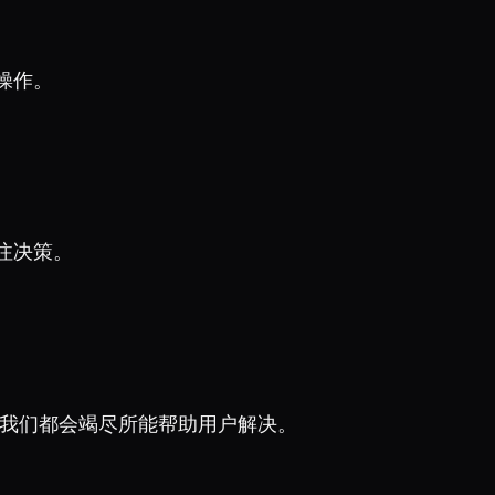
操作。
注决策。
，我们都会竭尽所能帮助用户解决。