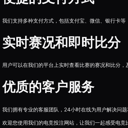
我们支持多种支付方式，包括支付宝、微信、银行卡等
实时赛况和即时比分
用户可以在我们的平台上实时查看比赛的赛况和比分，
优质的客户服务
我们拥有专业的客服团队，24小时在线为用户解决问
欢迎您使用我们的电竞投注网站，让我们一起感受电竞