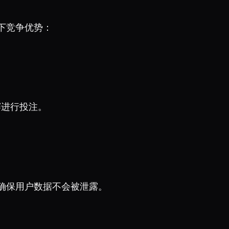
下竞争优势：
赛进行投注。
确保用户数据不会被泄露。