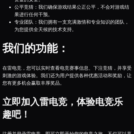
公平竞猜：我们确保游戏结果公正公平，不会对游戏结
果进行任何干预。
专业团队：我们拥有一支充满激情和专业知识的团队，
为您提供全天候的技术支持。
我们的功能：
在雷电竞，您可以实时查看电竞赛事信息、下注竞猜，并享受
刺激的游戏体验。我们还为用户提供各种优惠活动和奖励，让
您有更多机会赢取丰厚奖品。
立即加入雷电竞，体验电竞乐
趣吧！
注册并登录雷电竞，即可立即开始您的电竞之旅。不仅可以享