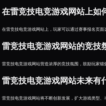
在雷竞技电竞游戏网站上如
在雷竞技电竞游戏网站上，玩家可以通过赛事报名页面
雷竞技电竞游戏网站的竞技
雷竞技电竞游戏网站营造浓厚的竞技氛围，鼓励玩家锻
雷竞技电竞游戏网站未来有
雷竞技电竞游戏网站将不断创新发展，扩大游戏类型、