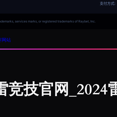
赛网站
雷竞技官网_202