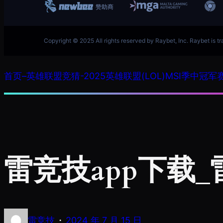
跳
首页–英雄联盟竞猜-2025英雄联盟(LOL)MSI季中冠军
至
内
容
雷竞技app下载_
·
雷竞技
2024 年 7 月 15 日