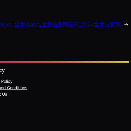
Next:
雷竞技app_雷竞技官网登录_2024雷竞技官网
→
cy
 Policy
and Conditions
t Us