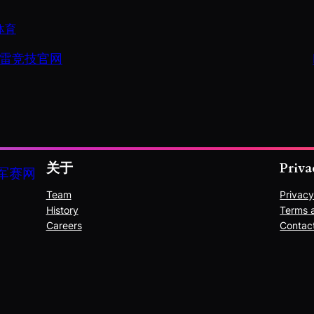
体育
4雷竞技官网
关于
Priva
冠军赛网
Team
Privacy
History
Terms 
Careers
Contac