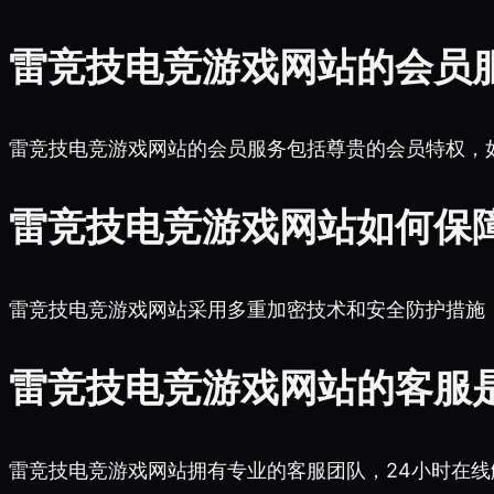
雷竞技电竞游戏网站的会员
雷竞技电竞游戏网站的会员服务包括尊贵的会员特权，
雷竞技电竞游戏网站如何保
雷竞技电竞游戏网站采用多重加密技术和安全防护措施
雷竞技电竞游戏网站的客服
雷竞技电竞游戏网站拥有专业的客服团队，24小时在