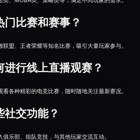
击类、MOBA类、策略类等，满足不同玩家的需求。
热门比赛和赛事？
雄联盟、王者荣耀等知名比赛，吸引大量玩家参与。
何进行线上直播观赛？
观看各种精彩的电竞比赛，随时随地关注最新赛况。
些社交功能？
入俱乐部、组队竞技，与其他玩家交流互动。