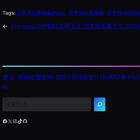
Tags:
买电竞比赛输赢的app
电竞实时数据网
雷竞技raybet
←
Previous:
RAYBET官网下注_雷竞技官网下注_202
首页–英雄联盟竞猜-2025英雄联盟(LOL)MSI季中
站
搜
索
Facebook
X
Instagram
TikTok
GitHub