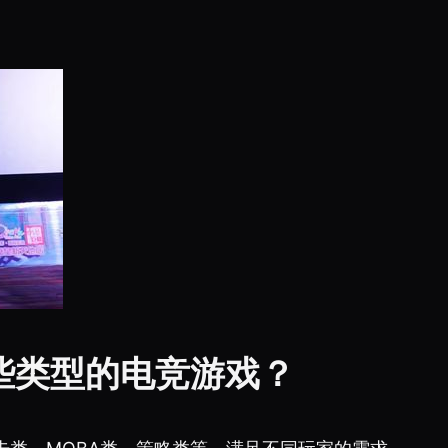
些类型的电竞游戏？