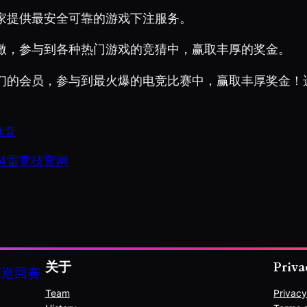
家提供最安全可靠的游戏下注服务。
激，参与到各种热门游戏的竞猜中，赢取丰厚的奖金。
们的会员，参与到最火爆的电竞比赛中，赢取丰厚奖金！
体育
024雷竞技官网
关于
Priva
军巡回赛
Team
Privacy