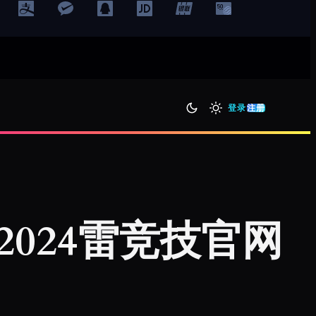
登录
注册
2024雷竞技官网