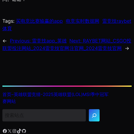
Tags:
买电竞比赛输赢的app
电竞实时数据网
雷竞技raybet
体育
←
Previous:
雷竞技app_英雄
Next:
RAYBET网站_CSGO投
联盟投注网站_2024雷竞技官网
注官网_2024雷竞技官网
→
首页–英雄联盟竞猜-2025英雄联盟(LOL)MSI季中冠军
赛网站
搜
索
Facebook
X
Instagram
TikTok
GitHub