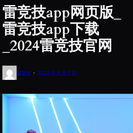
雷竞技app网页版_
雷竞技app下载
_2024雷竞技官网
·
雷竞技
2024 年 8 月 7 日