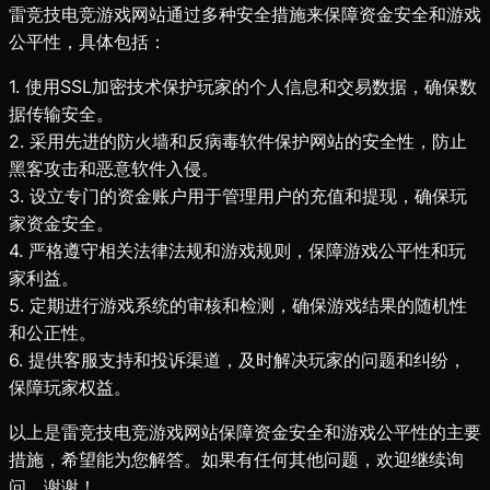
雷竞技电竞游戏网站通过多种安全措施来保障资金安全和游戏
公平性，具体包括：
1. 使用SSL加密技术保护玩家的个人信息和交易数据，确保数
据传输安全。
2. 采用先进的防火墙和反病毒软件保护网站的安全性，防止
黑客攻击和恶意软件入侵。
3. 设立专门的资金账户用于管理用户的充值和提现，确保玩
家资金安全。
4. 严格遵守相关法律法规和游戏规则，保障游戏公平性和玩
家利益。
5. 定期进行游戏系统的审核和检测，确保游戏结果的随机性
和公正性。
6. 提供客服支持和投诉渠道，及时解决玩家的问题和纠纷，
保障玩家权益。
以上是雷竞技电竞游戏网站保障资金安全和游戏公平性的主要
措施，希望能为您解答。如果有任何其他问题，欢迎继续询
问。谢谢！