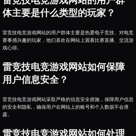
雷竞技电竞游戏网站的用户群
体主要是什么类型的玩家？
雷竞技电竞游戏网站的用户群体主要是热爱电子竞技、对电竞
赛事感兴趣的玩家，他们喜欢在网站上观看比赛直播、交流游
戏心得。
雷竞技电竞游戏网站如何保障
用户信息安全？
雷竞技电竞游戏网站采取严格的信息安全措施，保障用户信息
的安全和隐私，确保用户在网站上的账号和个人数据不会泄
露。
雷竞技电竞游戏网站如何处理