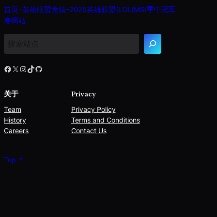
首页–英雄联盟竞猜-2025英雄联盟(LOL)MSI季中冠军
赛网站
搜
索
Facebook
X
Instagram
TikTok
GitHub
关于
Privacy
Team
Privacy Policy
History
Terms and Conditions
Careers
Contact Us
Top ↑