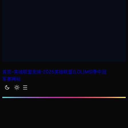
首页–英雄联盟竞猜-2025英雄联盟(LOL)MSI季中冠
军赛网站