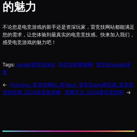
的魅力
不论您是电竞游戏的新手还是资深玩家，雷竞技网站都能满足
您的需求，让您体验到最真实的电竞竞技感。快来加入我们，
感受电竞游戏的魅力吧！
Tags:
raybet雷竞技地址
电竞实时数据网
雷竞技raybet体
育
←
Previous:
雷竞技网站_雷
Next:
雷竞技app网页版_雷竞技
竞技官网_2024雷竞技官网
官网下注_2024雷竞技官网
→