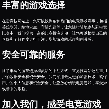
丰富的游戏选择
在雷竞技网站上，您可以找到各种热门的电竞游戏赛事，包括
英雄联盟、绝地求生、守望先锋等，让您随时随地参与到电竞
比赛中。我们提供丰富的比赛投注选项，让您可以根据自己的
喜好和了解程度进行下注，增加游戏的乐趣和刺激感。
安全可靠的服务
除了丰富的游戏选择和灵活的下注方式，雷竞技网站还注重用
户的数据安全和资金安全。我们采用最先进的加密技术，确保
用户的个人信息和资金安全，让您放心畅玩电竞游戏，享受游
戏带来的乐趣。
加入我们，感受电竞游戏