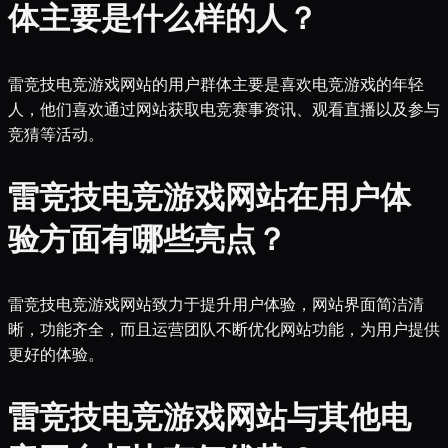
体主要是什么样的人？
雷竞技电竞游戏网站的用户群体主要是喜欢电竞游戏的年轻
人，他们喜欢通过网站获取电竞赛事资讯、观看直播以及参与
竞猜等活动。
雷竞技电竞游戏网站在用户体
验方面有哪些亮点？
雷竞技电竞游戏网站致力于提升用户体验，网站界面简洁清
晰，功能齐全，而且运营团队不断优化网站功能，为用户提供
更好的体验。
雷竞技电竞游戏网站与其他电