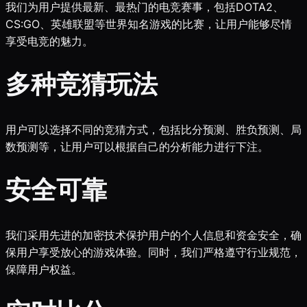
我们为用户提供最新、最热门的电竞赛事，包括DOTA2、
CS:GO、英雄联盟等世界知名游戏的比赛，让用户能够尽情
享受电竞的魅力。
多种竞猜玩法
用户可以选择不同的竞猜方式，包括比分预测、胜负预测、局
数预测等，让用户可以根据自己的分析能力进行下注。
安全可靠
我们采用先进的加密技术保护用户的个人信息和资金安全，确
保用户享受放心的游戏体验。同时，我们严格遵守行业规范，
保障用户权益。