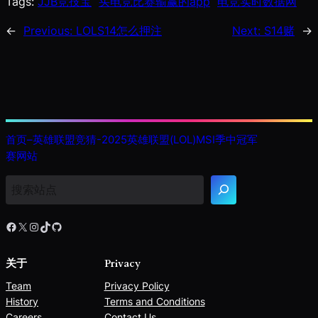
Tags:
JJB竞技宝
买电竞比赛输赢的app
电竞实时数据网
←
Previous:
LOLS14怎么押注
Next:
S14赌
→
首页–英雄联盟竞猜-2025英雄联盟(LOL)MSI季中冠军
赛网站
搜
索
Facebook
X
Instagram
TikTok
GitHub
关于
Privacy
Team
Privacy Policy
History
Terms and Conditions
Careers
Contact Us