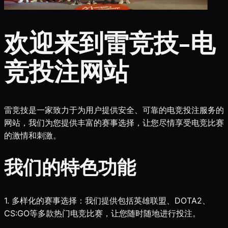
欢迎来到雷竞技-电
竞投注网站
雷竞技是一家致力于为用户提供安全、可靠的电竞投注服务的
网站，我们为您提供丰富的赛事选择，让您尽情享受电竞比赛
的激情和刺激。
我们的特色功能
1. 多样化的赛事选择：我们提供包括英雄联盟、DOTA2、
CS:GO等多款热门电竞比赛，让您随时随地进行投注。