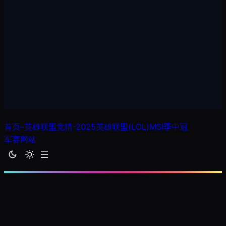
首页–英雄联盟竞猜-2025英雄联盟(LOL)MSI季中冠
军赛网站