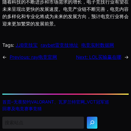
随着科技的不断进步和市场需求的增长，电子竞技行业有望在
未来呈现出更快的发展速度。电竞产业链不断完善，电竞内容
的多样化和专业化将成为未来的发展方向，预计电竞行业将会
迎来更加繁荣的发展前景。
Tags:
JJB竞技宝
raybet雷竞技地址
电竞实时数据网
←
Previous:
ray电竞官网
Next:
LOL买输赢在哪
→
首页–无畏契约VALORANT、瓦罗兰特官网_VCT冠军巡
回赛及电竞赛事竞猜
搜
索