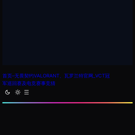
首页–无畏契约VALORANT、瓦罗兰特官网_VCT冠
军巡回赛及电竞赛事竞猜