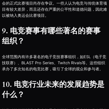
会的正式比赛项目尚存在争议。一些人认为电竞与传统体育项
目有较大差异，而且还存在严重的公平性和道德问题，因此难
以被纳入奥运会比赛项目。
9. 电竞赛事有哪些著名的赛事
组织？
全球范围内有许多著名的电子竞技赛事组织，如ESL（电子竞
技联赛）、BLAST Pro Series、Twitch Rivals等。这些组织
承办了多次知名的电竞比赛，吸引了全球的观众和参与者。
10. 电竞行业未来的发展趋势是
什么？