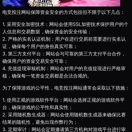
电竞投注网站保障资金安全的方式包括但不限于以下几点：
1. 采用安全加密技术：网站会使用SSL加密技术保护用户的个
人信息和交易数据，确保资金的安全传输；
2. 严格的实名认证机制：用户在进行交易前需要进行实名认
证，确保每个用户的身份真实可靠；
3. 第三方支付平台：网站会与可靠的第三方支付平台合作，
确保用户的资金交易安全可靠；
4. 充值提现审核机制：网站会对用户的充值提现进行严格审
核，确保每一笔资金交易都是合法合规的。
为了保障游戏的公平性，电竞投注网站通常会采取以下措施：
1. 使用正规的游戏软件平台：网站会选择正规的游戏软件平
台，确保游戏的公平性和真实性；
2. 采用随机数生成器：网站会使用随机数生成器来确保比赛
结果的随机性，避免出现作弊行为；
3. 定期审计：网站会定期邀请第三方机构对游戏平台进行审