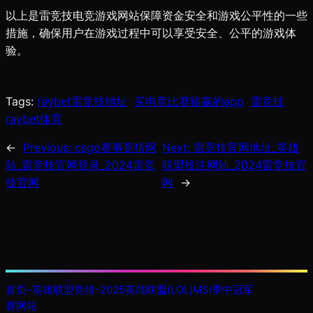
以上是雷竞技电竞游戏网站保障资金安全和游戏公平性的一些
措施，确保用户在游戏过程中可以享受安全、公平的游戏体
验。
Tags:
raybet雷竞技地址
买电竞比赛输赢的app
雷竞技
raybet体育
←
Previous:
csgo赛事竞猜网
Next:
雷竞技官网地址_英雄
站_雷竞技官网登录_2024雷竞
联盟投注网站_2024雷竞技官
技官网
网
→
首页–英雄联盟竞猜-2025英雄联盟(LOL)MSI季中冠军
赛网站