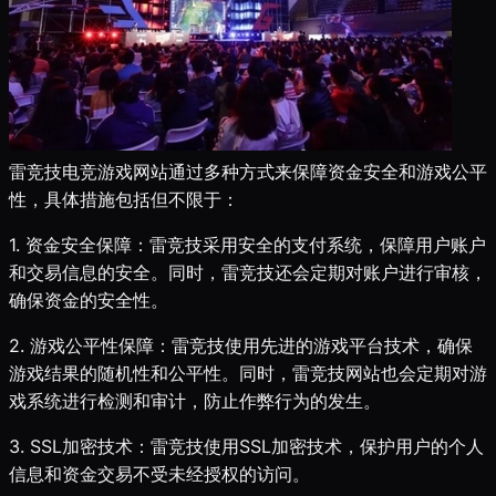
雷竞技电竞游戏网站通过多种方式来保障资金安全和游戏公平
性，具体措施包括但不限于：
1. 资金安全保障：雷竞技采用安全的支付系统，保障用户账户
和交易信息的安全。同时，雷竞技还会定期对账户进行审核，
确保资金的安全性。
2. 游戏公平性保障：雷竞技使用先进的游戏平台技术，确保
游戏结果的随机性和公平性。同时，雷竞技网站也会定期对游
戏系统进行检测和审计，防止作弊行为的发生。
3. SSL加密技术：雷竞技使用SSL加密技术，保护用户的个人
信息和资金交易不受未经授权的访问。