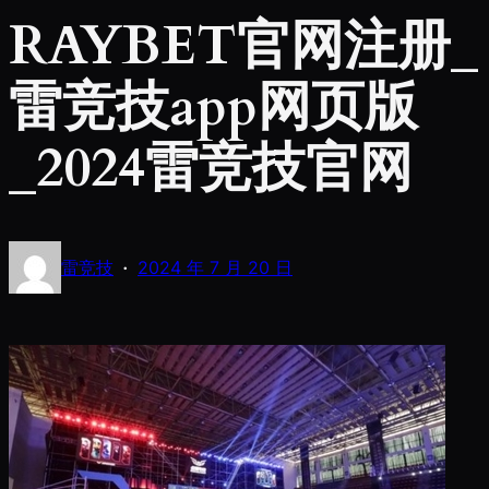
RAYBET官网注册_
雷竞技app网页版
_2024雷竞技官网
·
雷竞技
2024 年 7 月 20 日