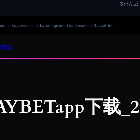
赛网站
AYBETapp下载_