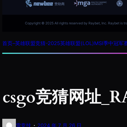
跳
首页–英雄联盟竞猜-2025英雄联盟(LOL)MSI季中冠军
至
内
容
csgo竞猜网址_R
·
雷竞技
2024 年 7 月 26 日