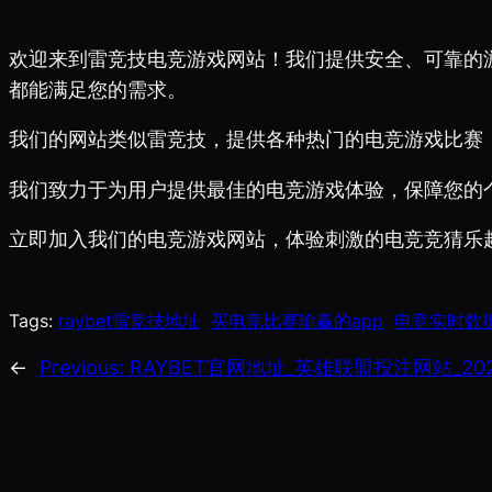
欢迎来到雷竞技电竞游戏网站！我们提供安全、可靠的
都能满足您的需求。
我们的网站类似雷竞技，提供各种热门的电竞游戏比赛，
我们致力于为用户提供最佳的电竞游戏体验，保障您的
立即加入我们的电竞游戏网站，体验刺激的电竞竞猜乐
Tags:
raybet雷竞技地址
买电竞比赛输赢的app
电竞实时数
←
Previous:
RAYBET官网地址_英雄联盟投注网站_2