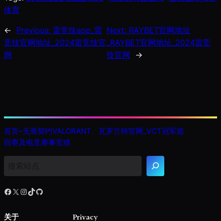
体育
←
Previous:
雷竞技app_雷
Next:
RAYBET官网地址
竞技官网地址_2024雷竞技官
_RAYBET官网地址_2024雷竞
网
技官网
→
首页–无畏契约VALORANT、瓦罗兰特官网_VCT冠军巡
回赛及电竞赛事竞猜
搜
索
Facebook
X
Instagram
TikTok
GitHub
关于
Privacy