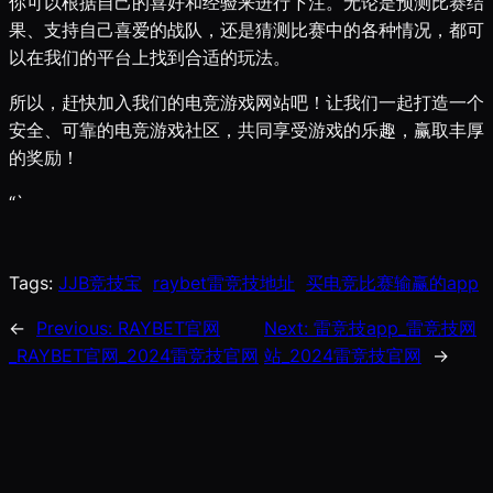
你可以根据自己的喜好和经验来进行下注。无论是预测比赛结
果、支持自己喜爱的战队，还是猜测比赛中的各种情况，都可
以在我们的平台上找到合适的玩法。
所以，赶快加入我们的电竞游戏网站吧！让我们一起打造一个
安全、可靠的电竞游戏社区，共同享受游戏的乐趣，赢取丰厚
的奖励！
“`
Tags:
JJB竞技宝
raybet雷竞技地址
买电竞比赛输赢的app
←
Previous:
RAYBET官网
Next:
雷竞技app_雷竞技网
_RAYBET官网_2024雷竞技官网
站_2024雷竞技官网
→