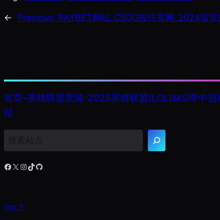
←
Previous:
RAYBET网站_CSGO投注官网_2024雷
首页–英雄联盟竞猜-2025英雄联盟(LOL)MSI季中
站
搜
索
Facebook
X
Instagram
TikTok
GitHub
Top ↑