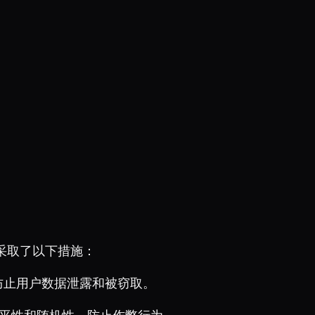
采取了以下措施：
，防止用户数据泄露和被窃取。