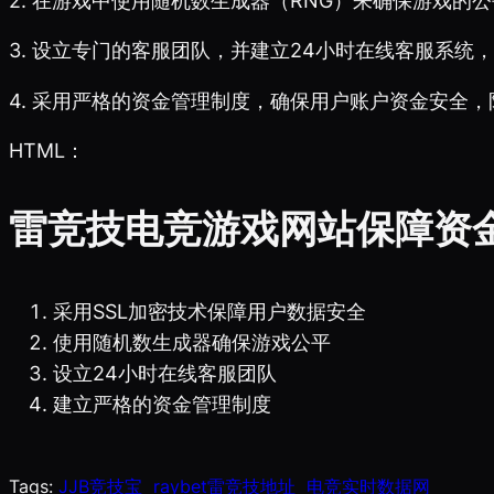
2. 在游戏中使用随机数生成器（RNG）来确保游戏的
3. 设立专门的客服团队，并建立24小时在线客服系
4. 采用严格的资金管理制度，确保用户账户资金安全
HTML：
雷竞技电竞游戏网站保障资
采用SSL加密技术保障用户数据安全
使用随机数生成器确保游戏公平
设立24小时在线客服团队
建立严格的资金管理制度
Tags:
JJB竞技宝
raybet雷竞技地址
电竞实时数据网