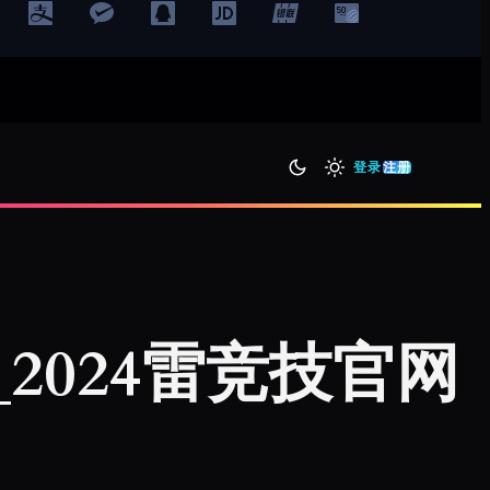
登录
注册
版_2024雷竞技官网