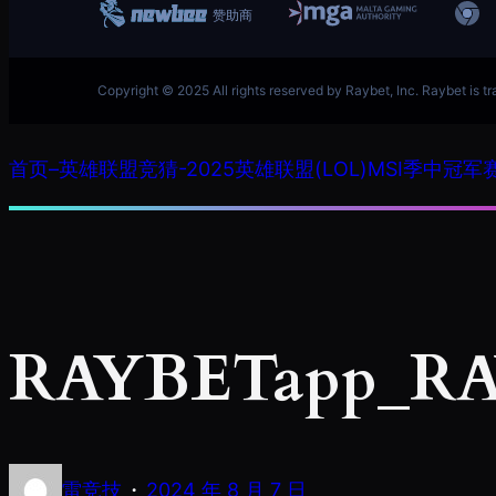
跳
首页–英雄联盟竞猜-2025英雄联盟(LOL)MSI季中冠军
至
内
容
RAYBETapp_
·
雷竞技
2024 年 8 月 7 日