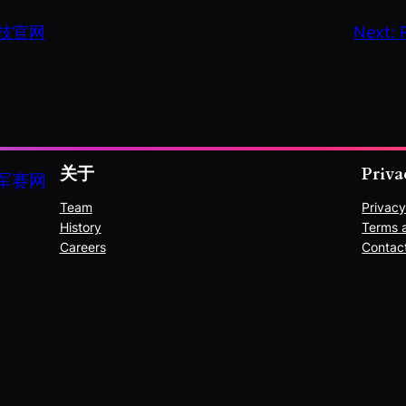
竞技官网
Next:
关于
Priva
冠军赛网
Team
Privacy
History
Terms 
Careers
Contac