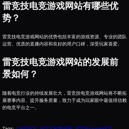
雷竞技电竞游戏网站有哪些优
势？
雷竞技电竞游戏网站的优势包括丰富的游戏资源、专业的团队
运营、优质的直播内容和良好的用户口碑，深受玩家喜爱。
雷竞技电竞游戏网站的发展前
景如何？
随着电竞行业的持续发展壮大，雷竞技电竞游戏网站将不断拓
展赛事内容、提升服务质量，致力于成为玩家眼中最值得信赖
的电竞平台之一。
Tags:
JJB竞技宝
电竞实时数据网
雷竞技raybet体育