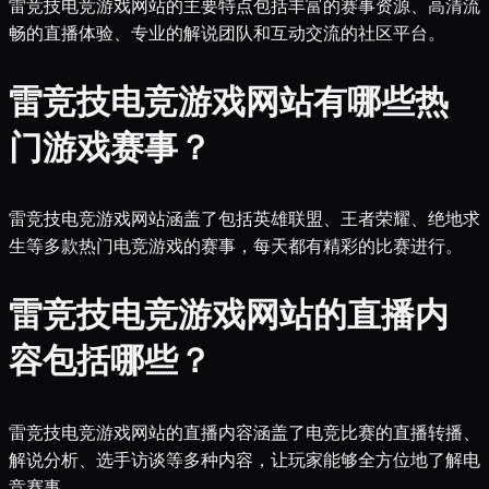
雷竞技电竞游戏网站的主要特点包括丰富的赛事资源、高清流
畅的直播体验、专业的解说团队和互动交流的社区平台。
雷竞技电竞游戏网站有哪些热
门游戏赛事？
雷竞技电竞游戏网站涵盖了包括英雄联盟、王者荣耀、绝地求
生等多款热门电竞游戏的赛事，每天都有精彩的比赛进行。
雷竞技电竞游戏网站的直播内
容包括哪些？
雷竞技电竞游戏网站的直播内容涵盖了电竞比赛的直播转播、
解说分析、选手访谈等多种内容，让玩家能够全方位地了解电
竞赛事。