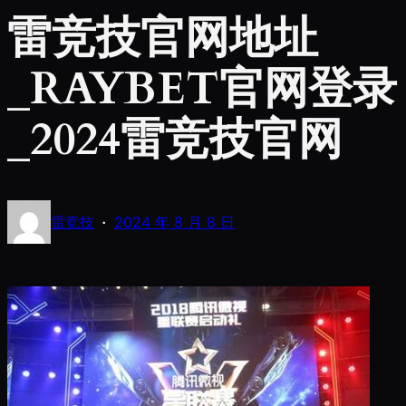
雷竞技官网地址
_RAYBET官网登录
_2024雷竞技官网
·
雷竞技
2024 年 8 月 8 日