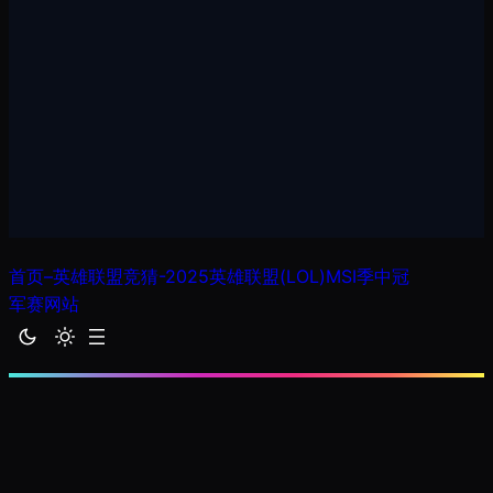
首页–英雄联盟竞猜-2025英雄联盟(LOL)MSI季中冠
军赛网站