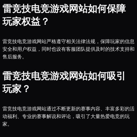
雷竞技电竞游戏网站如何保障
玩家权益？
雷竞技电竞游戏网站严格遵守相关法律法规，保障玩家的信息
安全和用户权益，同时也设有客服团队提供及时的技术支持和
售后服务。
雷竞技电竞游戏网站如何吸引
玩家？
雷竞技电竞游戏网站通过不断更新的赛事内容、丰富多彩的活
动福利、专业的赛事解说和评论，吸引了大量热爱电竞的玩
家。