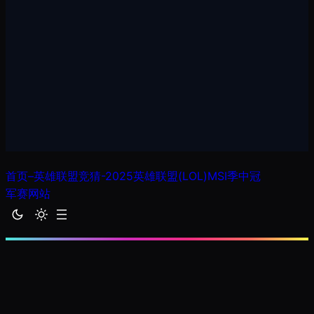
首页–英雄联盟竞猜-2025英雄联盟(LOL)MSI季中冠
军赛网站