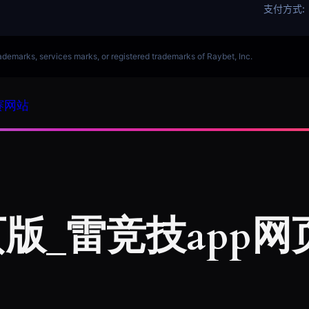
赛网站
页版_雷竞技app网