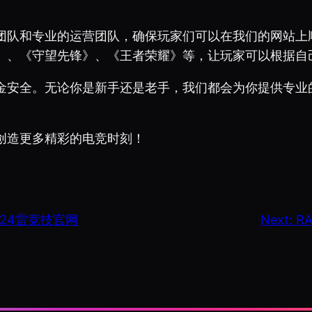
团队和专业的运营团队，确保玩家们可以在我们的网站上
》、《守望先锋》、《王者荣耀》等，让玩家可以根据自
金安全。无论你是新手还是老手，我们都会为你提供专业
创造更多精彩的电竞时刻！
024雷竞技官网
Next:
R