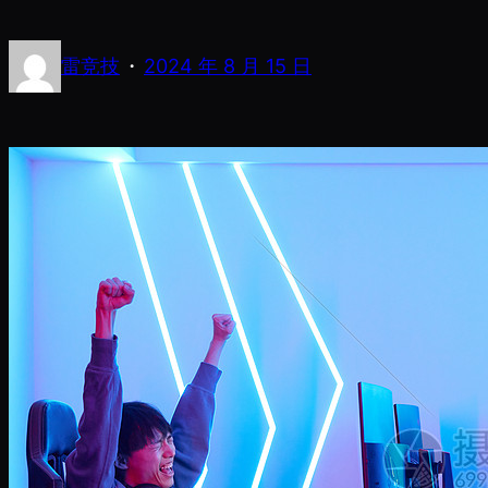
·
雷竞技
2024 年 8 月 15 日