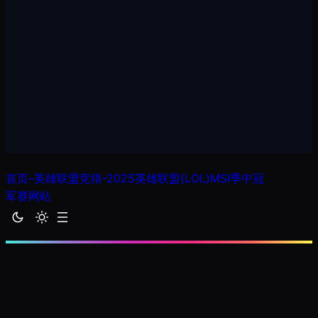
首页–英雄联盟竞猜-2025英雄联盟(LOL)MSI季中冠
军赛网站