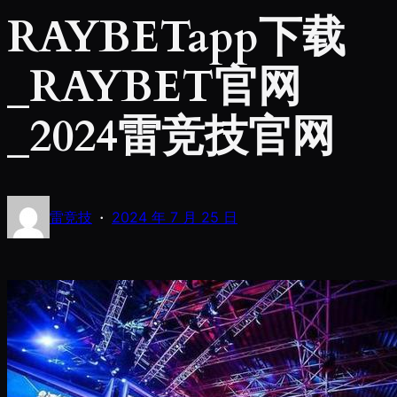
RAYBETapp下载
_RAYBET官网
_2024雷竞技官网
·
雷竞技
2024 年 7 月 25 日