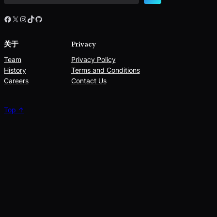
Facebook
X
Instagram
TikTok
GitHub
关于
Privacy
Team
Privacy Policy
History
Terms and Conditions
Careers
Contact Us
Top ↑