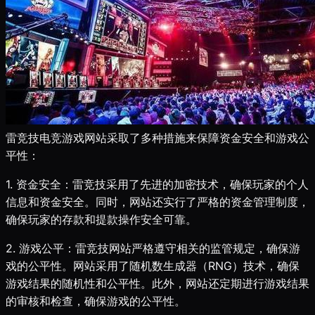
雷竞技电竞游戏网站采取了多种措施来保障资金安全和游戏公
平性：
1. 资金安全：雷竞技采用了先进的加密技术，确保玩家的个人
信息和资金安全。同时，网站还实行了严格的资金管理制度，
确保玩家的存款和提款操作安全可靠。
2. 游戏公平：雷竞技网站严格遵守相关的监管规定，确保游
戏的公平性。网站采用了随机数生成器（RNG）技术，确保
游戏结果的随机性和公平性。此外，网站还定期进行游戏结果
的审核和检查，确保游戏的公平性。