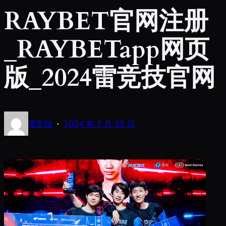
RAYBET官网注册
_RAYBETapp网页
版_2024雷竞技官网
·
雷竞技
2024 年 7 月 25 日